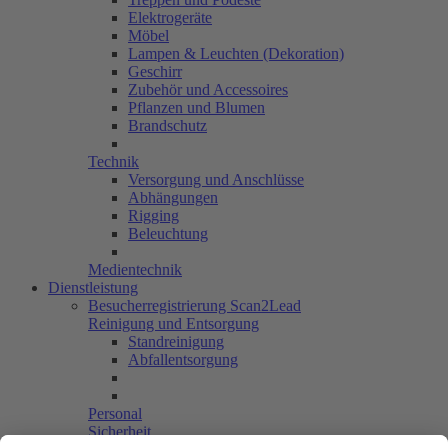
Elektrogeräte
Möbel
Lampen & Leuchten (Dekoration)
Geschirr
Zubehör und Accessoires
Pflanzen und Blumen
Brandschutz
Technik
Versorgung und Anschlüsse
Abhängungen
Rigging
Beleuchtung
Medientechnik
Dienstleistung
Besucherregistrierung Scan2Lead
Reinigung und Entsorgung
Standreinigung
Abfallentsorgung
Personal
Sicherheit