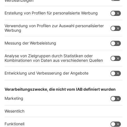
Marketing-Pakete
Unternehmenspräsentationen
Produktpräsentation
Digitale Banner
Videos
Anzeigenwerbung
Werbung auf dem Messegelände
Displaywerbung und Messewegweiser
Außenwerbung
Presse
Werbemittel
Sponsoring
Werbung auf dem Messestand
Banner, Folien, Plakate und mehr
360° Scan vom Messestand
Informationen
Informationen und Richtlinien
Technische Richtlinien
Informationsbroschüren
Nutzungsbedingungen
Standbauerportal
Service ABC