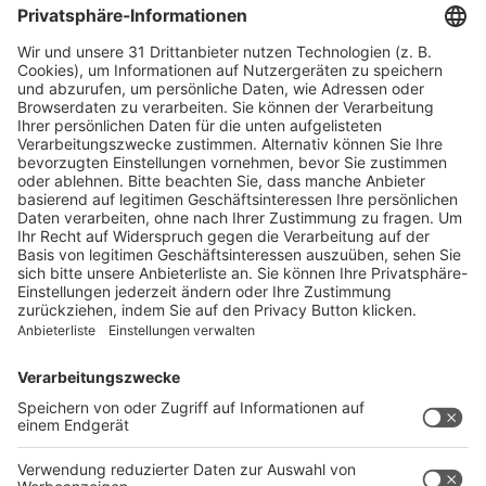
Versicherungen
Bewachungen
Logistik / Spedition
Kran- und Hebefahrzeuge
Arbeitsbühnen
Nachschubflächen
Container Stellfläche
Container Vermietung
Lagerung
Verpackung und Versand
Stellplatz Cateringfahrzeuge
Party und Catering
Catering
Räume und Business Center
Konferenz- und Meetingräume
Event Locations
Foto-, Film- und Videoproduktion
Marketing & Presse
Eintrittsgutscheine
Werbung in Messemedien