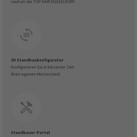
rund um die TOP HAIR DÜSSELDORF.
Mein Konto - Standverwaltung - Rechnungen &
Dokumente
Besucher-Gutscheincodemanager
3D Standbaukonfigurator
Konfigurieren Sie in kürzester Zeit
Ihren eigenen Messestand.
Standbauer-Portal