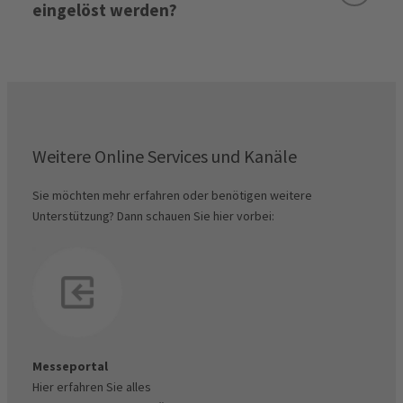
eingelöst werden?
Mein Konto - Standverwaltung -
Aussteller-Gutscheincodes:
Rechnungen & Dokumente
Hier
Standmiete und Vorauszahlung:
hier
Weitere Online Services und Kanäle
Ausnahme:
Sie möchten mehr erfahren oder benötigen weitere
Aussteller-Gutscheincodemanager
Unterstützung? Dann schauen Sie hier vorbei:
Besucher-Gutscheincodes:
Endabrechnung:
Wichtiger Hinweis:
Messeportal
Hier erfahren Sie alles